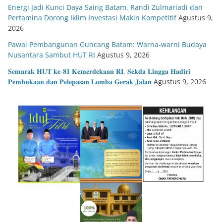
Energi Jadi Kunci Daya Saing Batam, Randi Zulmariadi dan
Pertamina Dorong Iklim Investasi Makin Kompetitif
Agustus 9,
2026
Pawai Pembangunan Guncang Batam: Warna-warni Budaya
Nusantara Sambut HUT RI
Agustus 9, 2026
𝐒𝐞𝐦𝐚𝐫𝐚𝐤 𝐇𝐔𝐓 𝐤𝐞-𝟖𝟏 𝐊𝐞𝐦𝐞𝐫𝐝𝐞𝐤𝐚𝐚𝐧 𝐑𝐈, 𝐒𝐞𝐤𝐝𝐚 𝐋𝐢𝐧𝐠𝐠𝐚 𝐇𝐚𝐝𝐢𝐫𝐢
𝐏𝐞𝐦𝐛𝐮𝐤𝐚𝐚𝐧 𝐝𝐚𝐧 𝐏𝐞𝐥𝐞𝐩𝐚𝐬𝐚𝐧 𝐋𝐨𝐦𝐛𝐚 𝐆𝐞𝐫𝐚𝐤 𝐉𝐚𝐥𝐚𝐧
Agustus 9, 2026