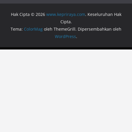
Hak Cipta © 2026
www.kepriraya.com
. Keseluruhan Hak
Cipta.
Tema:
ColorMag
oleh ThemeGrill. Dipersembahkan oleh
WordPress
.