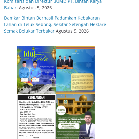
Komisaris dan Direktur BUMD PT. Bintan Karya
Bahari
Agustus 5, 2026
Damkar Bintan Berhasil Padamkan Kebakaran
Lahan di Teluk Sebong, Sekitar Setengah Hektare
Semak Belukar Terbakar
Agustus 5, 2026