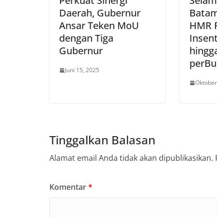
Perkuat Sinergi
Selam
Daerah, Gubernur
Batam
Ansar Teken MoU
HMR R
dengan Tiga
Insen
Gubernur
hingga
perBu
Juni 15, 2025
Oktober
Tinggalkan Balasan
Alamat email Anda tidak akan dipublikasikan.
Komentar
*