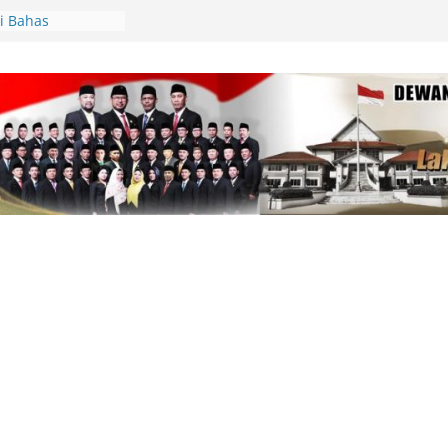
i Bahas
AS 2026, Fiven
 Demi
arakat
pin Gerakan
unting, Dorong
 Cek Kesehatan
an, Deby Maryanti
ngan Perubahan
Lingga Bagikan
 Aparatur Desa
lamatan Berlalu
tawan Jadi
Kepri Tegaskan
aik-Turun
ik Resmi