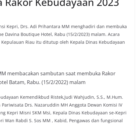
a Rakor Kebudayaan 2023
insi Kepri, Drs. Adi Prihantara MM menghadiri dan membuka
he Davina Boutique Hotel, Rabu (15/2/2023) malam. Acara
 Kepulauan Riau itu ditutup oleh Kepala Dinas Kebudayaan
ra MM membacakan sambutan saat membuka Rakor
tel Batam, Rabu. (15/2/2022) malam
ebudayaan Kemendikbud Ristek,Judi Wahjudin, S.S., M.Hum.
Pariwisata Drs. Nazaruddin MH Anggota Dewan Komisi IV
tbang Kepri Misni SKM Msi, Kepala Dinas Kebudayaan se-Kepri
pri Wan Rabdi S. Sos MM , Kabid, Pengawas dan fungsional