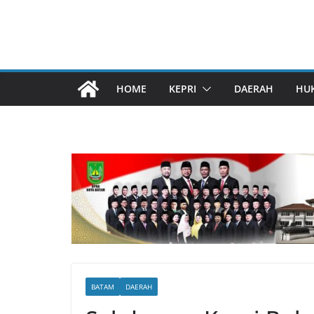
HOME
KEPRI
DAERAH
HU
BATAM
DAERAH