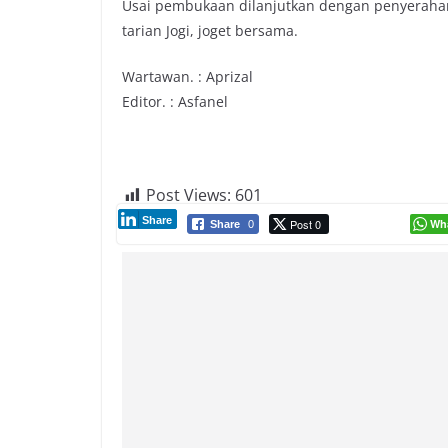
Usai pembukaan dilanjutkan dengan penyerahan
tarian Jogi, joget bersama.
Wartawan. : Aprizal
Editor. : Asfanel
Post Views:
601
Share
Post 0
Wh
Share
0