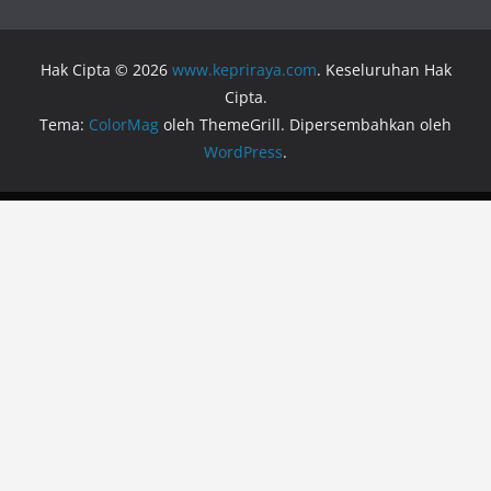
Hak Cipta © 2026
www.kepriraya.com
. Keseluruhan Hak
Cipta.
Tema:
ColorMag
oleh ThemeGrill. Dipersembahkan oleh
WordPress
.