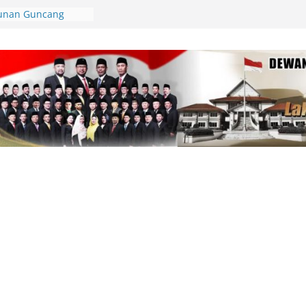
unan Guncang
arni Budaya
ut HUT RI
ke-81, Camat
i Antusiasme
lan
 Sepak Bola
nggrek, Bupati
Boleh,
angan Putus
ke-81, Ketua DPRD
ba Gerak Jalan
i Daya Saing
lmariadi dan
 Iklim Investasi
f