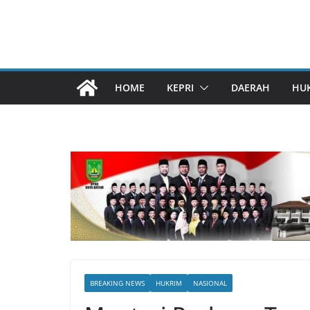
HOME
KEPRI
DAERAH
HU
BREAKING NEWS
HUKRIM
NASIONAL