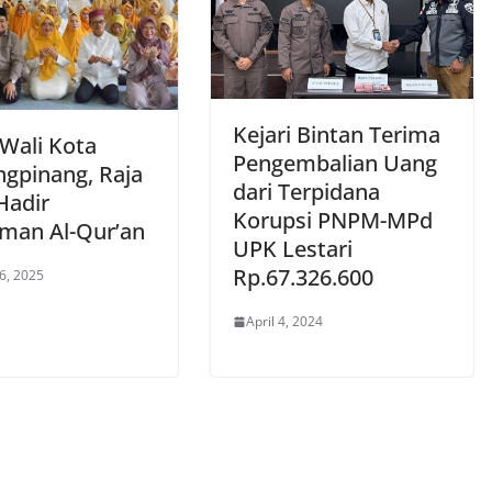
Kejari Bintan Terima
 Wali Kota
Pengembalian Uang
ngpinang, Raja
dari Terpidana
Hadir
Korupsi PNPM-MPd
man Al-Qur’an
UPK Lestari
Rp.67.326.600
6, 2025
April 4, 2024