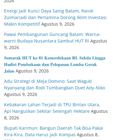
2026
Energi Jadi Kunci Daya Saing Batam, Randi
Zulmariadi dan Pertamina Dorong Iklim Investasi
Makin Kompetitif
Agustus 9, 2026
Pawai Pembangunan Guncang Batam: Warna-
warni Budaya Nusantara Sambut HUT RI
Agustus
9, 2026
𝐒𝐞𝐦𝐚𝐫𝐚𝐤 𝐇𝐔𝐓 𝐤𝐞-𝟖𝟏 𝐊𝐞𝐦𝐞𝐫𝐝𝐞𝐤𝐚𝐚𝐧 𝐑𝐈, 𝐒𝐞𝐤𝐝𝐚 𝐋𝐢𝐧𝐠𝐠𝐚
𝐇𝐚𝐝𝐢𝐫𝐢 𝐏𝐞𝐦𝐛𝐮𝐤𝐚𝐚𝐧 𝐝𝐚𝐧 𝐏𝐞𝐥𝐞𝐩𝐚𝐬𝐚𝐧 𝐋𝐨𝐦𝐛𝐚 𝐆𝐞𝐫𝐚𝐤
𝐉𝐚𝐥𝐚𝐧
Agustus 9, 2026
Adu Strategi di Meja Domino: Saat Wagub
Nyanyang dan Rodi Tumbangkan Duet Ady-Niko
Agustus 9, 2026
Kebakaran Lahan Terjadi di TPU Bintan Utara,
Api Hanguskan Sekitar Setengah Hektare
Agustus
8, 2026
Bupati Karimun: Bangun Daerah Tak Bisa Pakai
Kira-Kira, Data Harus Jadi Kompas
Agustus 8,