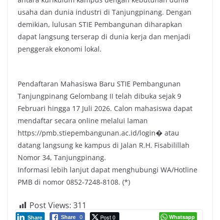
usaha dan dunia industri di Tanjungpinang. Dengan
demikian, lulusan STIE Pembangunan diharapkan
dapat langsung terserap di dunia kerja dan menjadi
penggerak ekonomi lokal.
Pendaftaran Mahasiswa Baru STIE Pembangunan
Tanjungpinang Gelombang II telah dibuka sejak 9
Februari hingga 17 Juli 2026. Calon mahasiswa dapat
mendaftar secara online melalui laman
https://pmb.stiepembangunan.ac.id/login⁠� atau
datang langsung ke kampus di Jalan R.H. Fisabilillah
Nomor 34, Tanjungpinang.
Informasi lebih lanjut dapat menghubungi WA/Hotline
PMB di nomor 0852-7248-8108. (*)
Post Views:
311
Post 0
Whatsapp
Share
0
Share