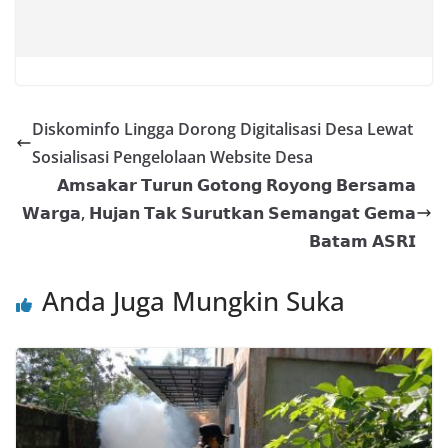
Diskominfo Lingga Dorong Digitalisasi Desa Lewat
Sosialisasi Pengelolaan Website Desa
𝗔𝗺𝘀𝗮𝗸𝗮𝗿 𝗧𝘂𝗿𝘂𝗻 𝗚𝗼𝘁𝗼𝗻𝗴 𝗥𝗼𝘆𝗼𝗻𝗴 𝗕𝗲𝗿𝘀𝗮𝗺𝗮
𝗪𝗮𝗿𝗴𝗮, 𝗛𝘂𝗷𝗮𝗻 𝗧𝗮𝗸 𝗦𝘂𝗿𝘂𝘁𝗸𝗮𝗻 𝗦𝗲𝗺𝗮𝗻𝗴𝗮𝘁 𝗚𝗲𝗺𝗮
𝗕𝗮𝘁𝗮𝗺 𝗔𝗦𝗥𝗜
Anda Juga Mungkin Suka