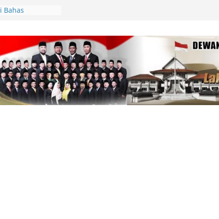
i Bahas
AS 2026, Fiven
 Demi
arakat
pin Gerakan
unting, Dorong
 Cek Kesehatan
an, Deby Maryanti
ngan Perubahan
Lingga Bagikan
 Aparatur Desa
lamatan Berlalu
tawan Jadi
Kepri Tegaskan
aik-Turun
ik Resmi