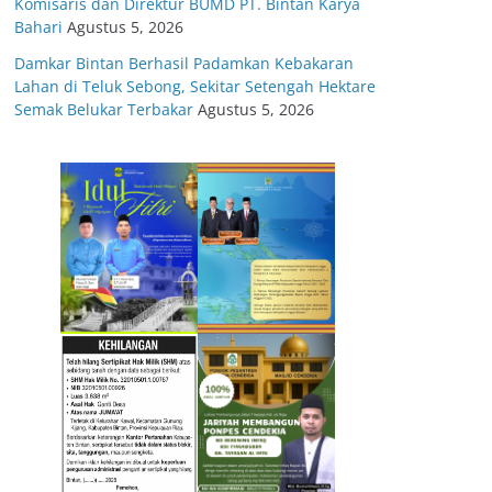
Komisaris dan Direktur BUMD PT. Bintan Karya
Bahari
Agustus 5, 2026
Damkar Bintan Berhasil Padamkan Kebakaran
Lahan di Teluk Sebong, Sekitar Setengah Hektare
Semak Belukar Terbakar
Agustus 5, 2026