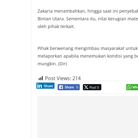
Zakaria menambahkan, hingga saat ini penyebab
Bintan Utara. Sementara itu, nilai kerugian ma
oleh pihak terkait.
Pihak berwenang mengimbau masyarakat untuk t
melaporkan apabila menemukan kondisi yang b
mungkin. (Dir)
Post Views:
214
Share
Post 0
Wh
Share
0