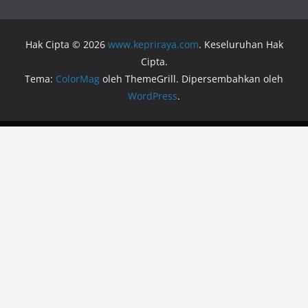
Hak Cipta © 2026
www.kepriraya.com
. Keseluruhan Hak
Cipta.
Tema:
ColorMag
oleh ThemeGrill. Dipersembahkan oleh
WordPress
.