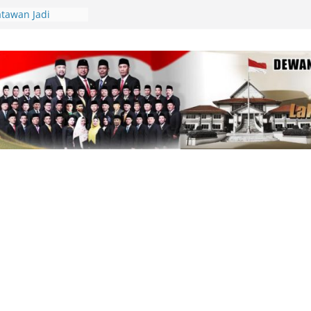
tawan Jadi
Kepri Tegaskan
aik-Turun
ik Resmi
i Bahas
AS 2026, Fiven
 Demi
yarakat
ara Dianugerahi
ormatan Korps
an, Deby Maryanti
ngan Perubahan
Lingga Bagikan
 Aparatur Desa
lamatan Berlalu