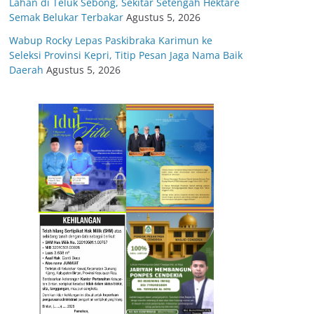
Lahan di Teluk Sebong, Sekitar Setengah Hektare
Semak Belukar Terbakar
Agustus 5, 2026
Wabup Rocky Lepas Paskibraka Karimun ke
Seleksi Provinsi Kepri, Titip Pesan Jaga Nama Baik
Daerah
Agustus 5, 2026