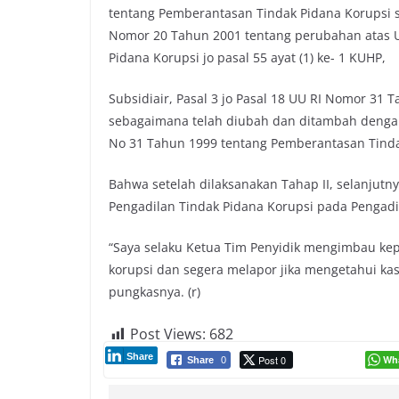
tentang Pemberantasan Tindak Pidana Korupsi 
Nomor 20 Tahun 2001 tentang perubahan atas 
Pidana Korupsi jo pasal 55 ayat (1) ke- 1 KUHP,
Subsidiair, Pasal 3 jo Pasal 18 UU RI Nomor 31
sebagaimana telah diubah dan ditambah denga
No 31 Tahun 1999 tentang Pemberantasan Tindak 
Bahwa setelah dilaksanakan Tahap II, selanju
Pengadilan Tindak Pidana Korupsi pada Pengadi
“Saya selaku Ketua Tim Penyidik mengimbau ke
korupsi dan segera melapor jika mengetahui k
pungkasnya. (r)
Post Views:
682
Share
Post 0
Wh
Share
0