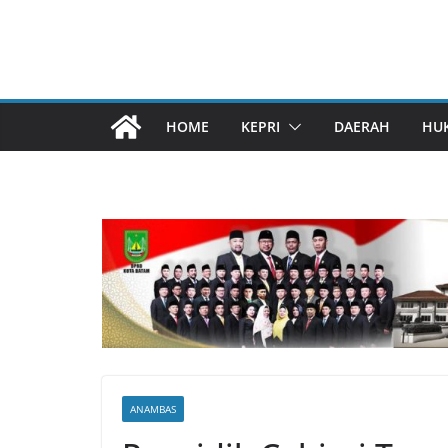
HOME
KEPRI
DAERAH
HU
ANAMBAS