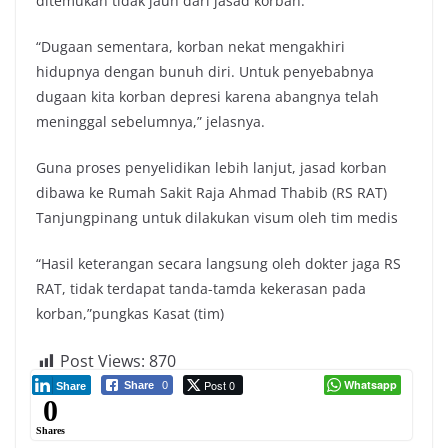
ditemukan tidak jauh dari jasad korban.
“Dugaan sementara, korban nekat mengakhiri
hidupnya dengan bunuh diri. Untuk penyebabnya
dugaan kita korban depresi karena abangnya telah
meninggal sebelumnya,” jelasnya.
Guna proses penyelidikan lebih lanjut, jasad korban
dibawa ke Rumah Sakit Raja Ahmad Thabib (RS RAT)
Tanjungpinang untuk dilakukan visum oleh tim medis
“Hasil keterangan secara langsung oleh dokter jaga RS
RAT, tidak terdapat tanda-tamda kekerasan pada
korban,”pungkas Kasat (tim)
Post Views:
870
Post 0
Whatsapp
Share
0
Share
0
Shares