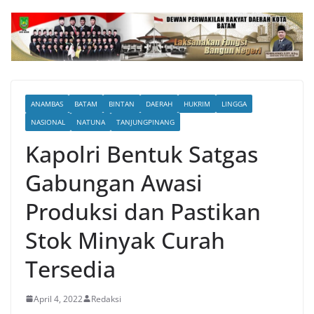
ANAMBAS
BATAM
BINTAN
DAERAH
HUKRIM
LINGGA
NASIONAL
NATUNA
TANJUNGPINANG
Kapolri Bentuk Satgas
Gabungan Awasi
Produksi dan Pastikan
Stok Minyak Curah
Tersedia
April 4, 2022
Redaksi