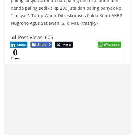
paling singkat 4 tahun dan paling lama 20 tahun dan
denda paling sedikit Rp 200 juta dan paling banyak Rp.
1 milyar″. Tutup Wadir Ditreskrimsus Polda Kepri AKBP
Nugroho Agus Setiawan, S.Ik, MH. (r/as/jky)
Post Views:
605
Post 0
Whatsapp
Share
0
Share
0
Shares