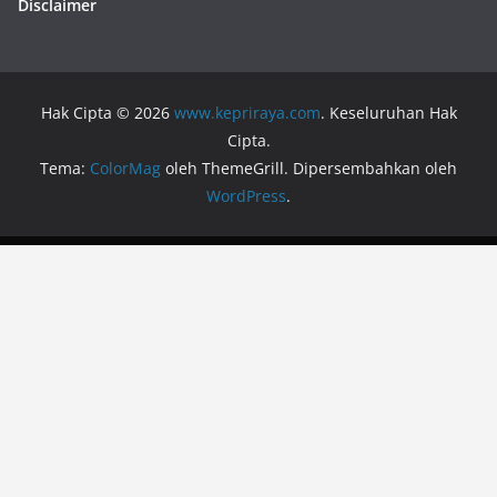
Disclaimer
Hak Cipta © 2026
www.kepriraya.com
. Keseluruhan Hak
Cipta.
Tema:
ColorMag
oleh ThemeGrill. Dipersembahkan oleh
WordPress
.