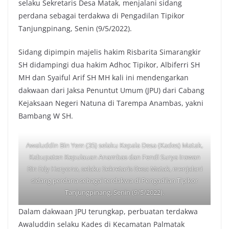
selaku Sekretaris Desa Matak, menjalani sidang
perdana sebagai terdakwa di Pengadilan Tipikor
Tanjungpinang, Senin (9/5/2022).
Sidang dipimpin majelis hakim Risbarita Simarangkir
SH didampingi dua hakim Adhoc Tipikor, Albiferri SH
MH dan Syaiful Arif SH MH kali ini mendengarkan
dakwaan dari Jaksa Penuntut Umum (JPU) dari Cabang
Kejaksaan Negeri Natuna di Tarempa Anambas, yakni
Bambang W SH.
Awaluddin Bin Yem (35) selaku Kepala Desa (Kades) Matak,
Kabupaten Kepulauan Anambas dan Fendi Surya Irawan
Bin Edy Haryono, selaku Sekretaris Desa Matak, menjalani
sidang perdana sebagai terdakwa di Pengadilan Tipikor
Tanjungpinang, Senin (9/5/2022).
Dalam dakwaan JPU terungkap, perbuatan terdakwa
Awaluddin selaku Kades di Kecamatan Palmatak