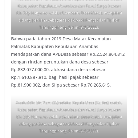
Kabupaten Kepulauan Anambas dan Fendi Surya Irawan
Bin Edy Haryono, selaku Sekretaris Desa Matak, menjalani
sidang perdana sebagai terdakwa di Pengadilan Tipikor
Tanjungpinang, Senin (9/5/2022).
Bahwa pada tahun 2019 Desa Matak Kecamatan
Palmatak Kabupaten Kepulauan Anambas
mendapatkan dana APBDesa sebesar Rp.2.524.864.812
dengan rincian peruntukan dana desa sebesar
Rp.832.077.000,00, alokasi dana desa sebesar
Rp.1.610.887.810, bagi hasil pajak sebesar
Rp.81.900.002, dan Silpa sebesar Rp.76.265.615.
Awaluddin Bin Yem (35) selaku Kepala Desa (Kades) Matak,
Kabupaten Kepulauan Anambas dan Fendi Surya Irawan
Bin Edy Haryono, selaku Sekretaris Desa Matak, menjalani
sidang perdana sebagai terdakwa di Pengadilan Tipikor
Tanjungpinang, Senin (9/5/2022).