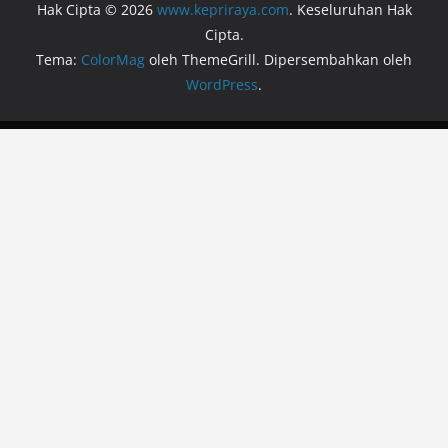
Hak Cipta © 2026
www.kepriraya.com
. Keseluruhan Hak
Cipta.
Tema:
ColorMag
oleh ThemeGrill. Dipersembahkan oleh
WordPress
.