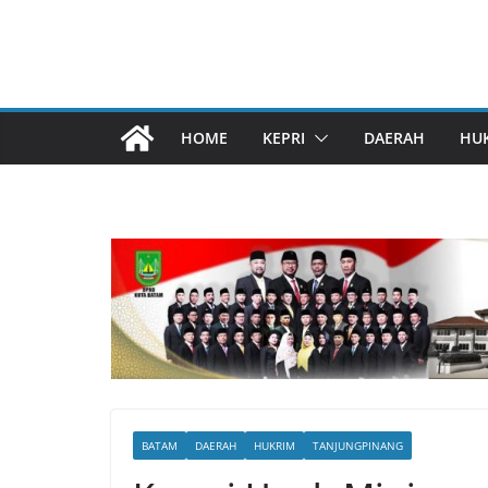
HOME
KEPRI
DAERAH
HU
BATAM
DAERAH
HUKRIM
TANJUNGPINANG