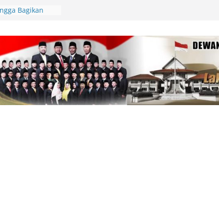
an, Deby Maryanti
ngan Perubahan
Lingga Bagikan
 Aparatur Desa
lamatan Berlalu
tawan Jadi
Kepri Tegaskan
aik-Turun
ik Resmi
di Beranda Negeri:
 Kekecewaan atas
m PWI dalam
am
pin Gerakan
unting, Dorong
 Cek Kesehatan