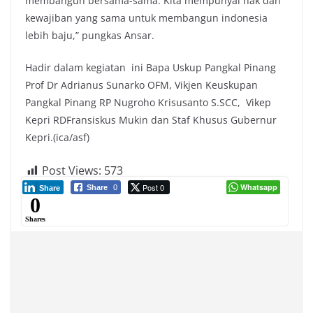
membangun bersama-sama. Kita mempunyai hak dan
kewajiban yang sama untuk membangun indonesia
lebih baju,” pungkas Ansar.
Hadir dalam kegiatan ini Bapa Uskup Pangkal Pinang
Prof Dr Adrianus Sunarko OFM, Vikjen Keuskupan
Pangkal Pinang RP Nugroho Krisusanto S.SCC, Vikep
Kepri RDFransiskus Mukin dan Staf Khusus Gubernur
Kepri.(ica/asf)
Post Views:
573
Post 0
Whatsapp
Share
0
Share
0
Shares