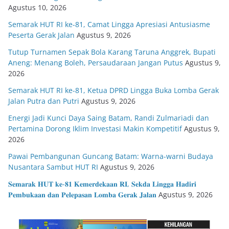
Agustus 10, 2026
Semarak HUT RI ke-81, Camat Lingga Apresiasi Antusiasme
Peserta Gerak Jalan
Agustus 9, 2026
Tutup Turnamen Sepak Bola Karang Taruna Anggrek, Bupati
Aneng: Menang Boleh, Persaudaraan Jangan Putus
Agustus 9,
2026
Semarak HUT RI ke-81, Ketua DPRD Lingga Buka Lomba Gerak
Jalan Putra dan Putri
Agustus 9, 2026
Energi Jadi Kunci Daya Saing Batam, Randi Zulmariadi dan
Pertamina Dorong Iklim Investasi Makin Kompetitif
Agustus 9,
2026
Pawai Pembangunan Guncang Batam: Warna-warni Budaya
Nusantara Sambut HUT RI
Agustus 9, 2026
𝐒𝐞𝐦𝐚𝐫𝐚𝐤 𝐇𝐔𝐓 𝐤𝐞-𝟖𝟏 𝐊𝐞𝐦𝐞𝐫𝐝𝐞𝐤𝐚𝐚𝐧 𝐑𝐈, 𝐒𝐞𝐤𝐝𝐚 𝐋𝐢𝐧𝐠𝐠𝐚 𝐇𝐚𝐝𝐢𝐫𝐢
𝐏𝐞𝐦𝐛𝐮𝐤𝐚𝐚𝐧 𝐝𝐚𝐧 𝐏𝐞𝐥𝐞𝐩𝐚𝐬𝐚𝐧 𝐋𝐨𝐦𝐛𝐚 𝐆𝐞𝐫𝐚𝐤 𝐉𝐚𝐥𝐚𝐧
Agustus 9, 2026