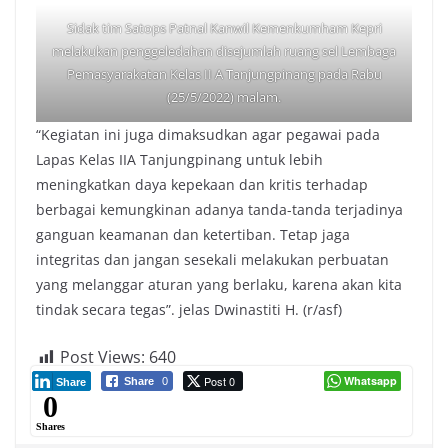
Sidak tim Satops Patnal Kanwil Kemenkumham Kepri
melakukan penggeledahan disejumlah ruang sel Lembaga
Pemasyarakatan Kelas II A Tanjungpinang pada Rabu
(25/5/2022) malam.
“Kegiatan ini juga dimaksudkan agar pegawai pada
Lapas Kelas IIA Tanjungpinang untuk lebih
meningkatkan daya kepekaan dan kritis terhadap
berbagai kemungkinan adanya tanda-tanda terjadinya
ganguan keamanan dan ketertiban. Tetap jaga
integritas dan jangan sesekali melakukan perbuatan
yang melanggar aturan yang berlaku, karena akan kita
tindak secara tegas”. jelas Dwinastiti H. (r/asf)
Post Views:
640
Post 0
Whatsapp
Share
0
Share
0
Shares