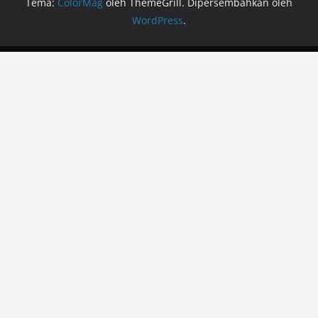
Tema:
ColorMag
oleh ThemeGrill. Dipersembahkan oleh
WordPress
.