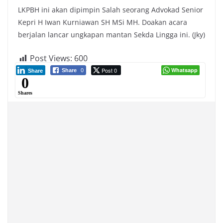
LKPBH ini akan dipimpin Salah seorang Advokad Senior
Kepri H Iwan Kurniawan SH MSi MH. Doakan acara
berjalan lancar ungkapan mantan Sekda Lingga ini. (Jky)
Post Views:
600
Post 0
Whatsapp
Share
0
Share
0
Shares