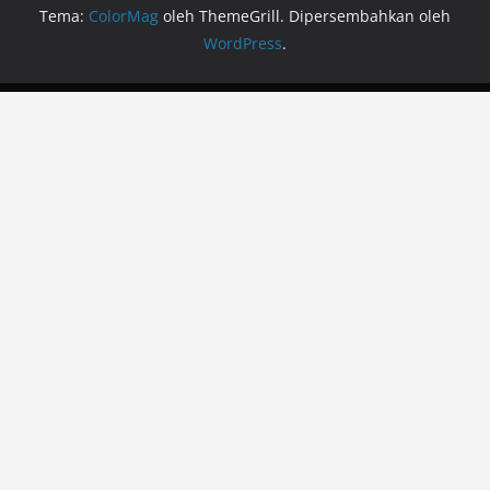
Tema:
ColorMag
oleh ThemeGrill. Dipersembahkan oleh
WordPress
.