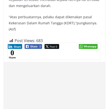
dan mengeluarkan darah.
“Atas perbuatannya, pelaku dapat dikenakan pasal
Kekerasan Dalam Rumah Tangga (KDRT),”pungkasnya.
(Asf)
Post Views:
683
Post 0
Whatsapp
Share
0
Share
0
Shares