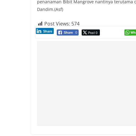
penanaman Bibit Mangrove nantinya terutama d
Dandim.(Asf)
Post Views:
574
Share
Post 0
Wh
Share
0