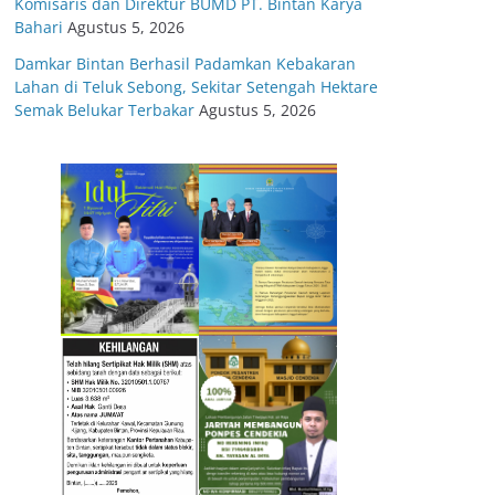
Komisaris dan Direktur BUMD PT. Bintan Karya
Bahari
Agustus 5, 2026
Damkar Bintan Berhasil Padamkan Kebakaran
Lahan di Teluk Sebong, Sekitar Setengah Hektare
Semak Belukar Terbakar
Agustus 5, 2026