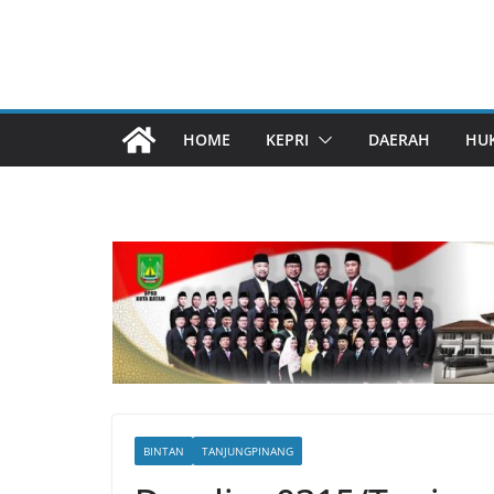
HOME
KEPRI
DAERAH
HU
BINTAN
TANJUNGPINANG