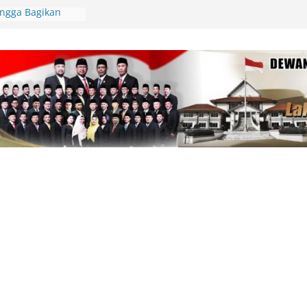
Lingga Bagikan
 Aparatur Desa
lamatan Berlalu
tawan Jadi
Kepri Tegaskan
aik-Turun
ik Resmi
i Bahas
AS 2026, Fiven
 Demi
arakat
pin Gerakan
unting, Dorong
 Cek Kesehatan
an, Deby Maryanti
ngan Perubahan