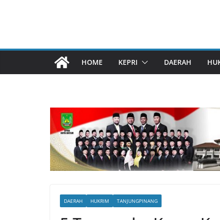
HOME
KEPRI
DAERAH
HU
DAERAH
HUKRIM
TANJUNGPINANG