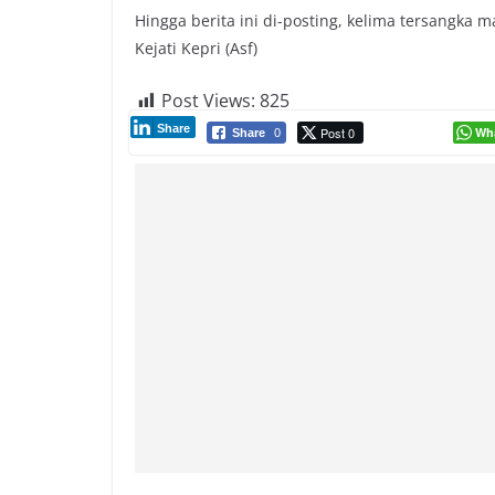
Hingga berita ini di-posting, kelima tersangka
Kejati Kepri (Asf)
Post Views:
825
Share
Post 0
Wh
Share
0