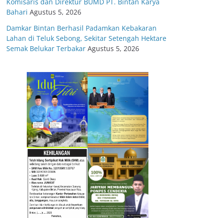
Komisaris dan Direktur BUMD PT. Bintan Karya
Bahari
Agustus 5, 2026
Damkar Bintan Berhasil Padamkan Kebakaran
Lahan di Teluk Sebong, Sekitar Setengah Hektare
Semak Belukar Terbakar
Agustus 5, 2026