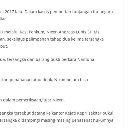
uli 2017 lalu. Dalam kasus pemberian tunjangan itu negara
iar.
MH melalui Kasi Penkum, Nixon Andreas Lubis SH Msi
, sekaligus pelimpahan tahap dua kelima tersangka
but.
 dua, tersangka dan barang bukti perkara Nantuna
kukan penahanan atau tidak, Nixon belum bisa
ih dalam pemeriksaan,”ujar Nixon.
angka tersebut datang ke kantor Kejati Kepri sekitar pukul
a tersangka didampingi masing-masing penasehat hukumnya.