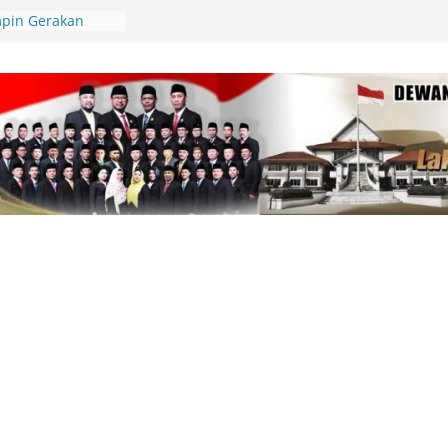
pin Gerakan
unting, Dorong
 Cek Kesehatan
an, Deby Maryanti
ngan Perubahan
Lingga Bagikan
 Aparatur Desa
lamatan Berlalu
tawan Jadi
Kepri Tegaskan
aik-Turun
ik Resmi
i Bahas
AS 2026, Fiven
 Demi
arakat