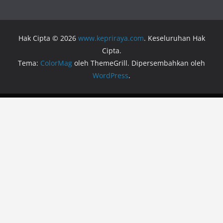
Hak Cipta © 2026
www.kepriraya.com
. Keseluruhan Hak
Cipta.
Tema:
ColorMag
oleh ThemeGrill. Dipersembahkan oleh
WordPress
.