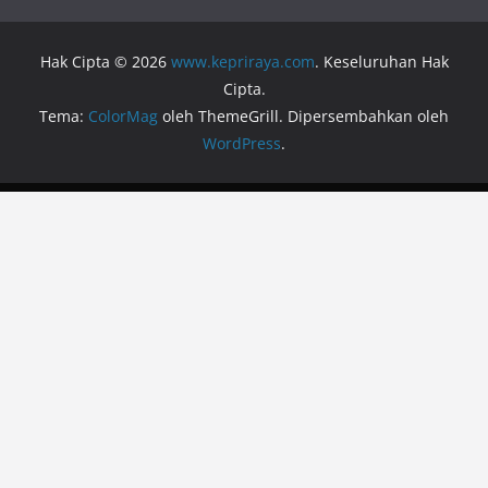
Hak Cipta © 2026
www.kepriraya.com
. Keseluruhan Hak
Cipta.
Tema:
ColorMag
oleh ThemeGrill. Dipersembahkan oleh
WordPress
.