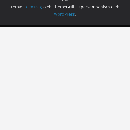
Tema:
ColorMag
oleh ThemeGrill. Dipersembahkan oleh
WordPress
.