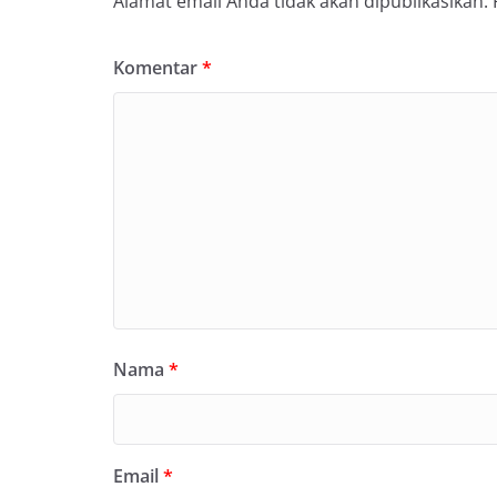
Alamat email Anda tidak akan dipublikasikan.
Komentar
*
Nama
*
Email
*