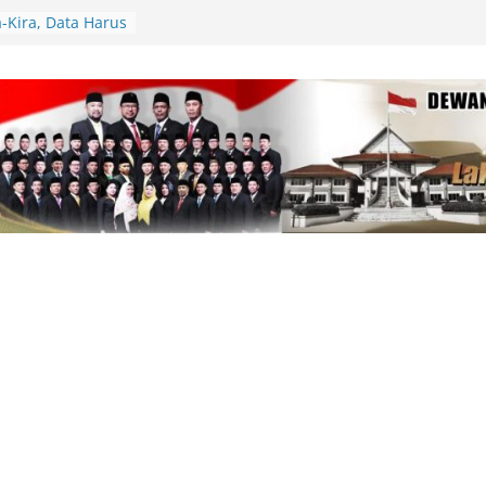
Bangun Daerah
a-Kira, Data Harus
RI, Wali Kota Lis
n Langsung
 Kerb Jalan
81, Polres Lingga
lar Gerakan
n Cek Kesehatan
pinang Kunjungi
Tabib, Dorong
tan yang
erjadi di TPU
 Hanguskan
Hektare