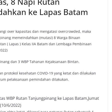
as, 8 Napi Rutan
dahkan ke Lapas Batam
gi over kapasitas dan mengatasi overcrowded, maka
gpinang memeindahkan (mutasi) 8 Warga Binaan
an ( Lapas ) Kelas IIA Batam dan Lembaga Pembinaan
2022)
pinang dan 3 WBP Tahanan Kejaksanaan Bintan.
n protokol kesehatan COVID-19 yang ketat dan dilakukan
belum pelaksanaan pemindahan dilakukan.
tas WBP Rutan Tanjungpinang ke Lapas Batam,Jumat
(10/6/2022)
an ektra ketat, dikawal para petugas Rutan sebanyak 4