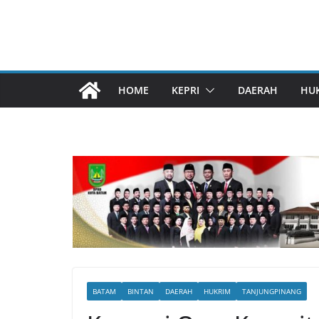
HOME
KEPRI
DAERAH
HU
BATAM
BINTAN
DAERAH
HUKRIM
TANJUNGPINANG