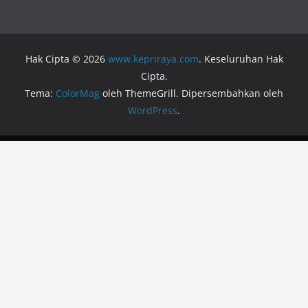
Hak Cipta © 2026
www.kepriraya.com
. Keseluruhan Hak
Cipta.
Tema:
ColorMag
oleh ThemeGrill. Dipersembahkan oleh
WordPress
.