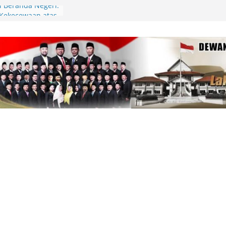
di Beranda Negeri:
 Kekecewaan atas
m PWI dalam
am
pin Gerakan
unting, Dorong
 Cek Kesehatan
an, Deby Maryanti
ngan Perubahan
Lingga Bagikan
 Aparatur Desa
lamatan Berlalu
tawan Jadi
Kepri Tegaskan
aik-Turun
ik Resmi