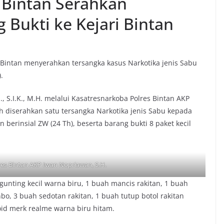
 Bintan Serahkan
 Bukti ke Kejari Bintan
 Bintan menyerahkan tersangka kasus Narkotika jenis Sabu
.
 S.I.K., M.H. melalui Kasatresnarkoba Polres Bintan AKP
 diserahkan satu tersangka Narkotika jenis Sabu kepada
berinsial ZW (24 Th), beserta barang bukti 8 paket kecil
es Bintan AKP Iwan Nopriawan, S.H.
gunting kecil warna biru, 1 buah mancis rakitan, 1 buah
nbo, 3 buah sedotan rakitan, 1 buah tutup botol rakitan
oid merk realme warna biru hitam.