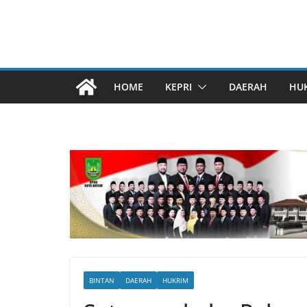
HOME
KEPRI
DAERAH
HU
BINTAN
DAERAH
HUKRIM