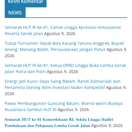
NEWS
Semarak HUT RI ke-81, Camat Lingga Apresiasi Antusiasme
Peserta Gerak Jalan
Agustus 9, 2026
Tutup Turnamen Sepak Bola Karang Taruna Anggrek, Bupati
Aneng: Menang Boleh, Persaudaraan Jangan Putus
Agustus 9,
2026
Semarak HUT RI ke-81, Ketua DPRD Lingga Buka Lomba Gerak
Jalan Putra dan Putri
Agustus 9, 2026
Energi Jadi Kunci Daya Saing Batam, Randi Zulmariadi dan
Pertamina Dorong Iklim Investasi Makin Kompetitif
Agustus 9,
2026
Pawai Pembangunan Guncang Batam: Warna-warni Budaya
Nusantara Sambut HUT RI
Agustus 9, 2026
𝐒𝐞𝐦𝐚𝐫𝐚𝐤 𝐇𝐔𝐓 𝐤𝐞-𝟖𝟏 𝐊𝐞𝐦𝐞𝐫𝐝𝐞𝐤𝐚𝐚𝐧 𝐑𝐈, 𝐒𝐞𝐤𝐝𝐚 𝐋𝐢𝐧𝐠𝐠𝐚 𝐇𝐚𝐝𝐢𝐫𝐢
𝐏𝐞𝐦𝐛𝐮𝐤𝐚𝐚𝐧 𝐝𝐚𝐧 𝐏𝐞𝐥𝐞𝐩𝐚𝐬𝐚𝐧 𝐋𝐨𝐦𝐛𝐚 𝐆𝐞𝐫𝐚𝐤 𝐉𝐚𝐥𝐚𝐧
Agustus 9, 2026