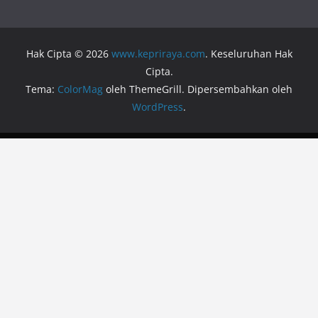
Hak Cipta © 2026
www.kepriraya.com
. Keseluruhan Hak
Cipta.
Tema:
ColorMag
oleh ThemeGrill. Dipersembahkan oleh
WordPress
.