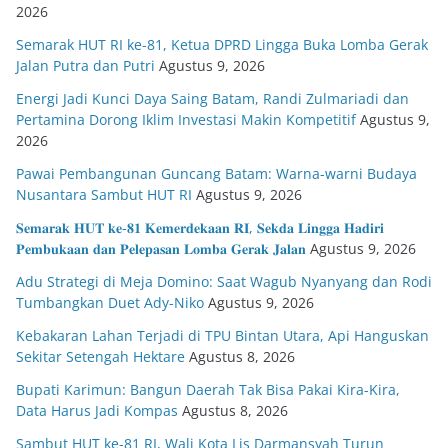
2026
Semarak HUT RI ke-81, Ketua DPRD Lingga Buka Lomba Gerak
Jalan Putra dan Putri
Agustus 9, 2026
Energi Jadi Kunci Daya Saing Batam, Randi Zulmariadi dan
Pertamina Dorong Iklim Investasi Makin Kompetitif
Agustus 9,
2026
Pawai Pembangunan Guncang Batam: Warna-warni Budaya
Nusantara Sambut HUT RI
Agustus 9, 2026
𝐒𝐞𝐦𝐚𝐫𝐚𝐤 𝐇𝐔𝐓 𝐤𝐞-𝟖𝟏 𝐊𝐞𝐦𝐞𝐫𝐝𝐞𝐤𝐚𝐚𝐧 𝐑𝐈, 𝐒𝐞𝐤𝐝𝐚 𝐋𝐢𝐧𝐠𝐠𝐚 𝐇𝐚𝐝𝐢𝐫𝐢
𝐏𝐞𝐦𝐛𝐮𝐤𝐚𝐚𝐧 𝐝𝐚𝐧 𝐏𝐞𝐥𝐞𝐩𝐚𝐬𝐚𝐧 𝐋𝐨𝐦𝐛𝐚 𝐆𝐞𝐫𝐚𝐤 𝐉𝐚𝐥𝐚𝐧
Agustus 9, 2026
Adu Strategi di Meja Domino: Saat Wagub Nyanyang dan Rodi
Tumbangkan Duet Ady-Niko
Agustus 9, 2026
Kebakaran Lahan Terjadi di TPU Bintan Utara, Api Hanguskan
Sekitar Setengah Hektare
Agustus 8, 2026
Bupati Karimun: Bangun Daerah Tak Bisa Pakai Kira-Kira,
Data Harus Jadi Kompas
Agustus 8, 2026
Sambut HUT ke-81 RI, Wali Kota Lis Darmansyah Turun