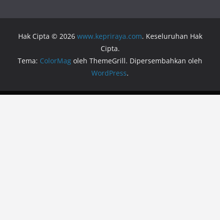
Hak Cipta © 2026
www.kepriraya.com
. Keseluruhan Hak
Cipta.
Tema:
ColorMag
oleh ThemeGrill. Dipersembahkan oleh
WordPress
.