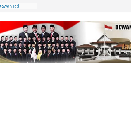
tawan Jadi
Kepri Tegaskan
aik-Turun
ik Resmi
di Beranda Negeri:
 Kekecewaan atas
m PWI dalam
am
pin Gerakan
unting, Dorong
 Cek Kesehatan
an, Deby Maryanti
ngan Perubahan
Lingga Bagikan
 Aparatur Desa
lamatan Berlalu