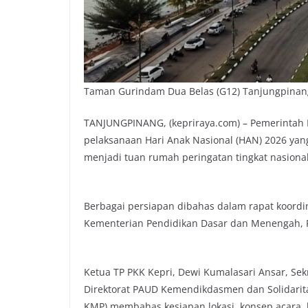
Taman Gurindam Dua Belas (G12) Tanjungpinang,
TANJUNGPINANG, (kepriraya.com) – Pemerintah 
pelaksanaan Hari Anak Nasional (HAN) 2026 yang
menjadi tuan rumah peringatan tingkat nasion
Berbagai persiapan dibahas dalam rapat koordina
Kementerian Pendidikan Dasar dan Menengah, Pem
Ketua TP PKK Kepri, Dewi Kumalasari Ansar, Sek
Direktorat PAUD Kemendikdasmen dan Solidarit
KMP) membahas kesiapan lokasi, konsep acara,