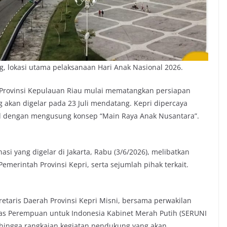
 lokasi utama pelaksanaan Hari Anak Nasional 2026.
Provinsi Kepulauan Riau mulai mematangkan persiapan
 akan digelar pada 23 Juli mendatang. Kepri dipercaya
al dengan mengusung konsep “Main Raya Anak Nusantara”.
si yang digelar di Jakarta, Rabu (3/6/2026), melibatkan
erintah Provinsi Kepri, serta sejumlah pihak terkait.
retaris Daerah Provinsi Kepri Misni, bersama perwakilan
as Perempuan untuk Indonesia Kabinet Merah Putih (SERUNI
 hingga rangkaian kegiatan pendukung yang akan