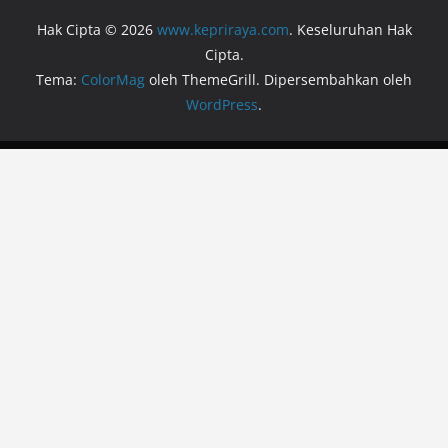
Hak Cipta © 2026
www.kepriraya.com
. Keseluruhan Hak
Cipta.
Tema:
ColorMag
oleh ThemeGrill. Dipersembahkan oleh
WordPress
.