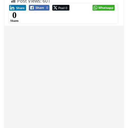
Post Views:
601
Post 0
Whatsapp
Share
0
Share
0
Shares