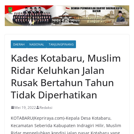
DAERAH
NASIONAL
TANJUNGPINANG
Kades Kotabaru, Muslim
Ridar Keluhkan Jalan
Rusak Bertahun Tahun
Tidak Diperhatikan
Mei 19, 2022
Redaksi
KOTABARU(Kepriraya.com)-Kepala Desa Kotabaru,
Kecamatan Seberida Kabupaten Indragiri Hilir, Muslim
Ridar mengeluhkan kondisi jalan pasar Kotabaru yang