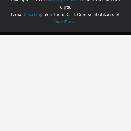
Cipta.
Tema:
ColorMag
oleh ThemeGrill. Dipersembahkan oleh
WordPress
.