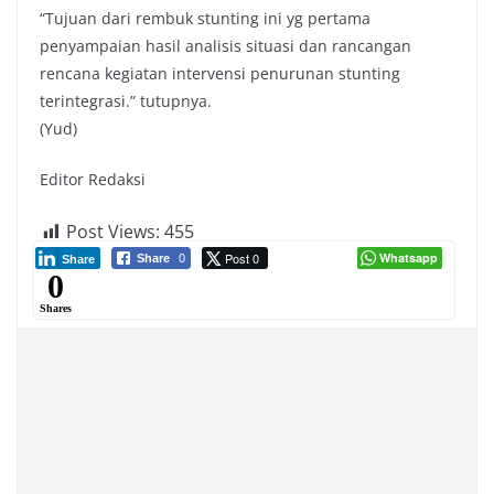
“Tujuan dari rembuk stunting ini yg pertama
penyampaian hasil analisis situasi dan rancangan
rencana kegiatan intervensi penurunan stunting
terintegrasi.” tutupnya.
(Yud)
Editor Redaksi
Post Views:
455
Post 0
Whatsapp
Share
0
Share
0
Shares