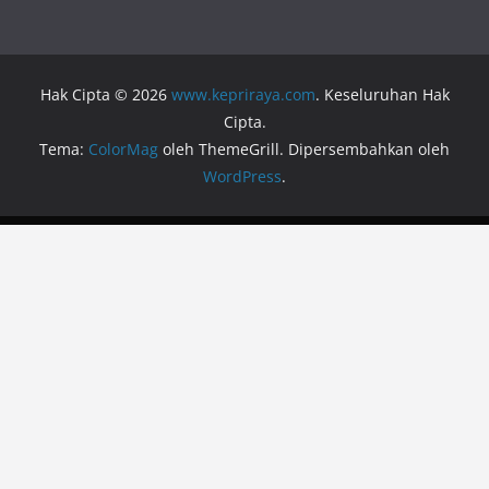
Hak Cipta © 2026
www.kepriraya.com
. Keseluruhan Hak
Cipta.
Tema:
ColorMag
oleh ThemeGrill. Dipersembahkan oleh
WordPress
.