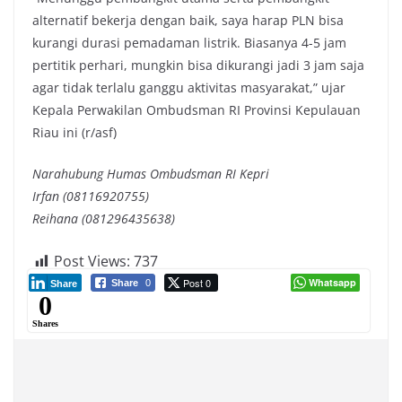
alternatif bekerja dengan baik, saya harap PLN bisa
kurangi durasi pemadaman listrik. Biasanya 4-5 jam
pertitik perhari, mungkin bisa dikurangi jadi 3 jam saja
agar tidak terlalu ganggu aktivitas masyarakat,” ujar
Kepala Perwakilan Ombudsman RI Provinsi Kepulauan
Riau ini (r/asf)
Narahubung Humas Ombudsman RI Kepri
Irfan (08116920755)
Reihana (081296435638)
Post Views:
737
Post 0
Whatsapp
Share
0
Share
0
Shares